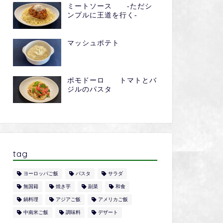
ミートソース -ただシ
ンプルに王道を行く-
マッシュポテト
ポモドーロ トマトとバ
ジルのパスタ
tag
ヨーロッパご飯
パスタ
サラダ
無国籍
焼き芋
副菜
和食
鍋料理
アジアご飯
アメリカご飯
中南米ご飯
調味料
デザート