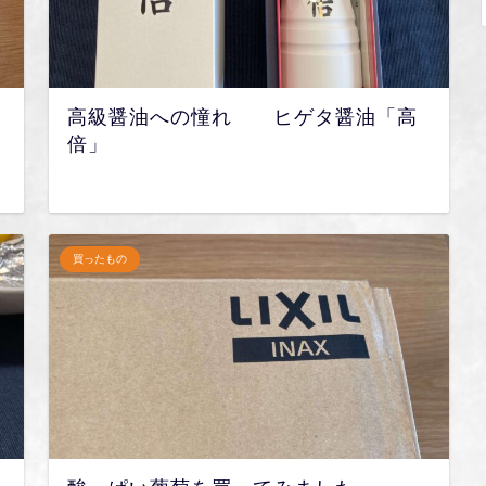
高級醤油への憧れ ヒゲタ醤油「高
倍」
買ったもの