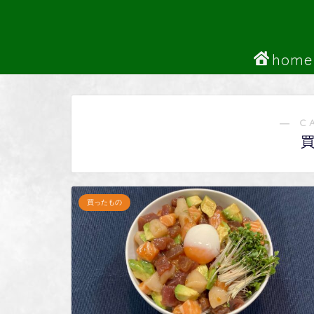
home
― C
買ったもの