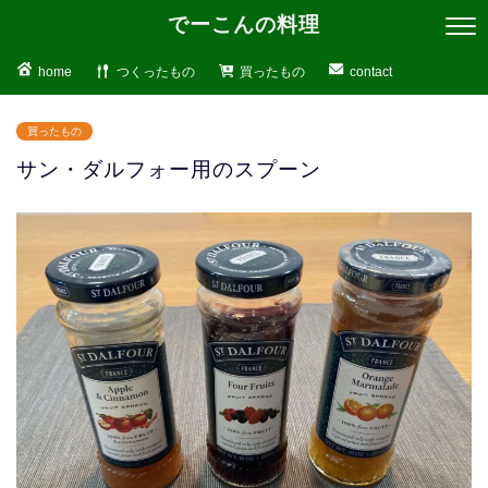
でーこんの料理
home
つくったもの
買ったもの
contact
買ったもの
サン・ダルフォー用のスプーン