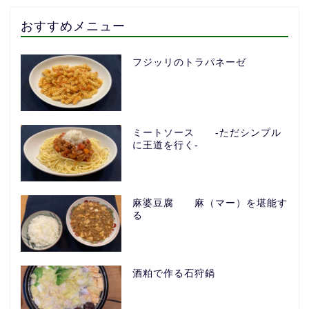
おすすめメニュー
フジッリのトラパネーゼ
ミートソース -ただシンプル
に王道を行く-
麻婆豆腐 麻（マー）を堪能す
る
酒粕で作る石狩鍋