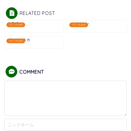
RELATED POST
生姜焼き
ナポリタン
つくったもの
つくったもの
プッタネスカ
つくったもの
COMMENT