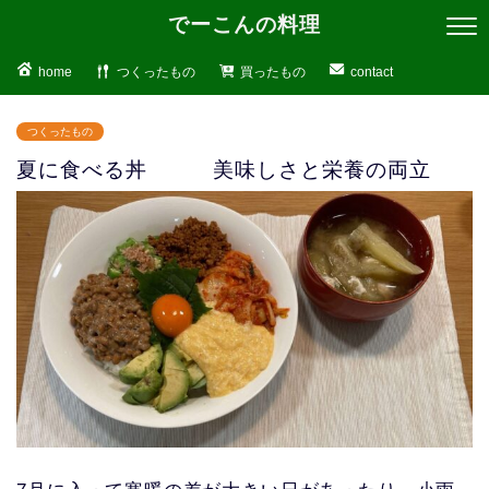
でーこんの料理
home
つくったもの
買ったもの
contact
つくったもの
夏に食べる丼 美味しさと栄養の両立