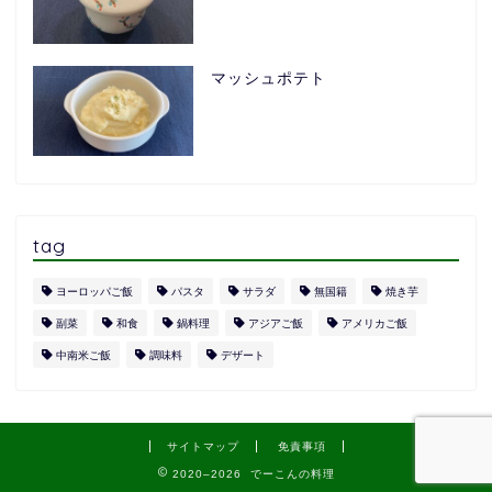
マッシュポテト
tag
ヨーロッパご飯
パスタ
サラダ
無国籍
焼き芋
副菜
和食
鍋料理
アジアご飯
アメリカご飯
中南米ご飯
調味料
デザート
サイトマップ
免責事項
2020–2026 でーこんの料理