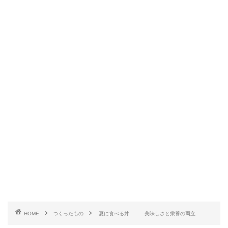
HOME
つくったもの
夏に食べる丼 美味しさと栄養の両立